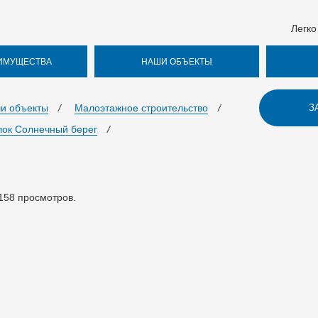
Легко
ИМУЩЕСТВА
НАШИ ОБЪЕКТЫ
и объекты
/
Малоэтажное строительство
/
З
лок Солнечный берег
/
158
просмотров.