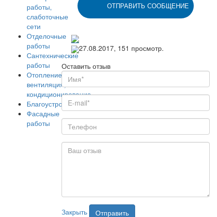
ОТПРАВИТЬ СООБЩЕНИЕ
работы,
слаботочные
сети
Отделочные
работы
27.08.2017,
151
просмотр.
Сантехнические
работы
Оставить отзыв
Отопление,
вентиляция,
кондиционирование
Благоустройство
Фасадные
работы
Интернет-
магазин
Отделочные
и строительные
материалы
Транспортные
услуги
Закрыть
Отправить
Доставка