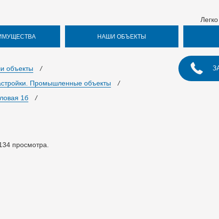
Легко
ИМУЩЕСТВА
НАШИ ОБЪЕКТЫ
и объекты
/
З
астройки. Промышленные объекты
/
Еловая 1б
/
134
просмотра.