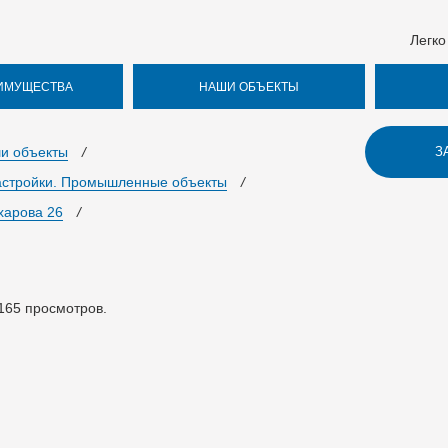
Легко
ИМУЩЕСТВА
НАШИ ОБЪЕКТЫ
и объекты
/
З
астройки. Промышленные объекты
/
харова 26
/
165
просмотров.