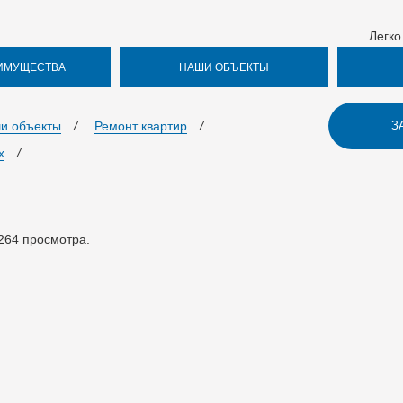
Легко
ИМУЩЕСТВА
НАШИ ОБЪЕКТЫ
и объекты
/
Ремонт квартир
/
З
х
/
264
просмотра.